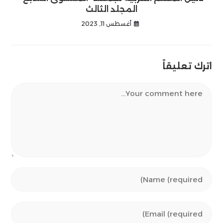
المجلد الثالث
أغسطس 11, 2023
اترك تعليقاً
Comment
Enter
your
name
Enter
or
your
username