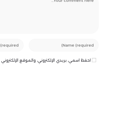
Enter
Enter
your
your
email
name
احفظ اسمي، بريدي الإلكتروني، والموقع الإلكترون
address
or
to
username
comment
to
comment