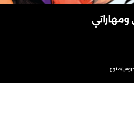
ومهاراتي
روس
/
منوع