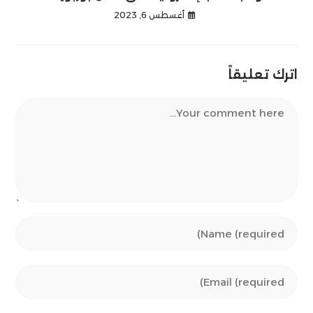
أغسطس 6, 2023
اترك تعليقاً
Comment
Enter
your
name
Enter
or
your
username
email
to