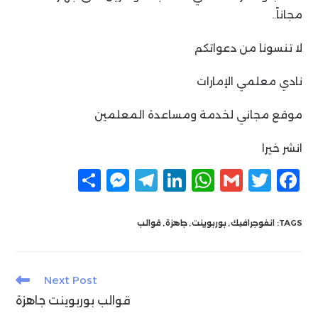
مجاناً..
لا تنسونا من دعواتكم
نادي معلمي الإمارات
موقع مجاني لخدمة ومساعدة المعلمين
انشر خيرا
F
T
G
W
Li
T
M
ن
a
w
m
h
n
el
e
ش
c
itt
ai
at
k
e
ss
ر
TAGS:
انفوجرافيك
,
بوربوينت
,
جاهزة
,
قوالب
e
g
e
s
l
er
e
n
ra
dI
A
b
Read
Next Post
g
m
n
p
o
more
قوالب بوربوينت جاهزة
articles
er
p
o