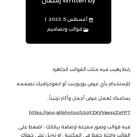
Written by
رمضان
أغسطس 5, 2023
قوالب وتصاميم
‏رابط رهيب فيه مئات القوالب الجاهزه
للإستخدام بأي عرض بوربوينت أو انفوجرافيك تصممه
يساعدك لعمل عرض أجمل وأكثر ترتيباً ..
https://goo.gl/photos/UzoYZKVVaessZoFP7
فيه قوالب وصور مفرغة لإضافة بياناتك ؛ اضغط على
القالب واختار حفظ في المكتبة ، او تنزيل على جهازك