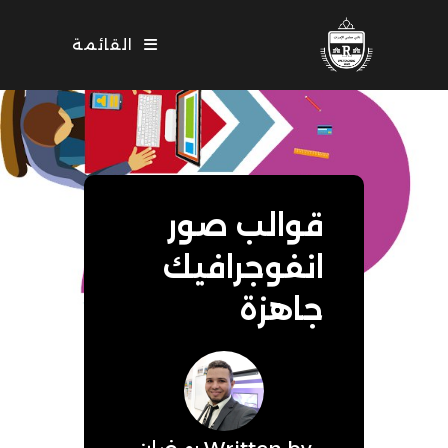
Ski
t
القائمة
conten
قوالب صور
انفوجرافيك
جاهزة