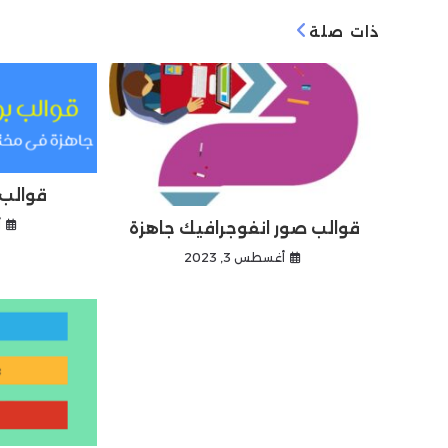
n
ra
dI
A
b
ذات صلة
g
m
n
p
o
er
p
o
k
قوالب 
أ
قوالب صور انفوجرافيك جاهزة
أغسطس 3, 2023