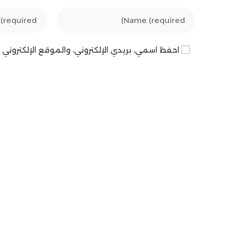
Enter
Enter
your
your
email
name
احفظ اسمي، بريدي الإلكتروني، والموقع الإلكترون
address
or
to
username
comment
to
comment