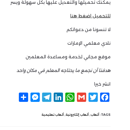
يمكنك تحميلها والتعديل عليها بكل سهولة ويسر
للتحميل اضغط هنا
لا تنسونا من دعواتكم
نادي معلمي الإمارات
موقع مجاني لخدمة ومساعدة المعلمين
هدفنا أن نجمع ما يحتاجه المعلم في مكان واحد
انشر خيرا
F
T
G
W
Li
T
M
ن
a
w
m
h
n
el
e
ش
c
itt
ai
at
k
e
ss
ر
TAGS:
ألعاب
,
ألعاب إلكترونية
,
ألعاب تعليمية
e
g
e
s
l
er
e