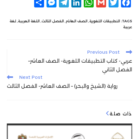
F
T
G
W
Li
T
M
ن
a
w
m
h
n
el
e
ش
c
itt
ai
at
k
e
ss
ر
TAGS:
التطبيقات اللغوية
,
الصف العاشر
,
الفصل الثالث
,
اللغة العربية
,
لغة
عربية
e
g
e
s
l
er
e
n
ra
dI
A
b
g
m
n
p
o
Read
Previous Post
more
er
p
o
عربي- كتاب التطبيقات اللغوية- الصف العاشر–
articles
k
الفصل الثاني
Next Post
رواية (الشيخ والبحر) – الصف العاشر- الفصل الثالث
ذات صلة