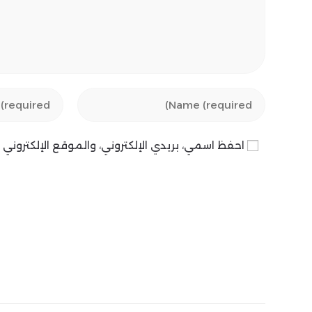
Enter
Enter
your
your
email
name
احفظ اسمي، بريدي الإلكتروني، والموقع الإلكترون
address
or
to
username
comment
to
comment