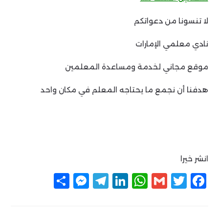
لا تنسونا من دعواتكم
نادي معلمي الإمارات
موقع مجاني لخدمة ومساعدة المعلمين
هدفنا أن نجمع ما يحتاجه المعلم في مكان واحد
انشر خيرا
F
T
G
W
Li
T
M
ن
a
w
m
h
n
el
e
ش
c
itt
ai
at
k
e
ss
ر