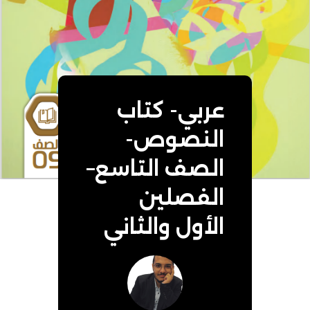
عربي- كتاب
النصوص-
الصف التاسع–
الفصلين
الأول والثاني