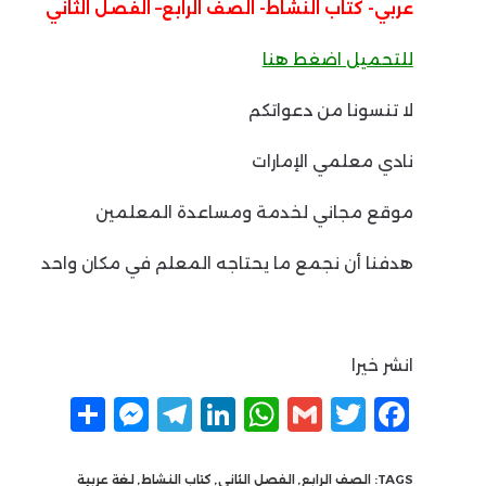
عربي- كتاب النشاط- الصف الرابع– الفصل الثاني
للتحميل اضغط هنا
لا تنسونا من دعواتكم
نادي معلمي الإمارات
موقع مجاني لخدمة ومساعدة المعلمين
هدفنا أن نجمع ما يحتاجه المعلم في مكان واحد
انشر خيرا
F
T
G
W
Li
T
M
ن
a
w
m
h
n
el
e
ش
c
itt
ai
at
k
e
ss
ر
TAGS:
الصف الرابع
,
الفصل الثاني
,
كتاب النشاط
,
لغة عربية