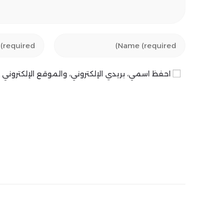
Enter
Enter
your
your
email
name
احفظ اسمي، بريدي الإلكتروني، والموقع الإلكترون
address
or
to
username
comment
to
comment