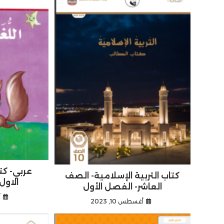
er
p
o
k
عربي- كت
كتاب التربية الإسلامية- الصف
الاول
العاشر- الفصل الأول
أ
أغسطس 10, 2023