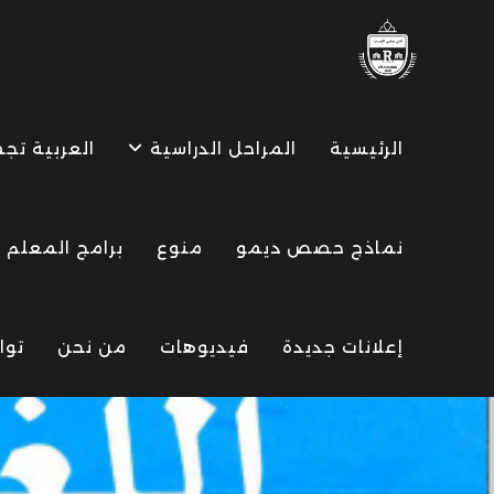
Ski
t
conten
الرئيسية
المراحل الدراسية
العربية تج
نماذج حصص ديمو
منوع
برامج المعلم
إعلانات جديدة
فيديوهات
من نحن
توا