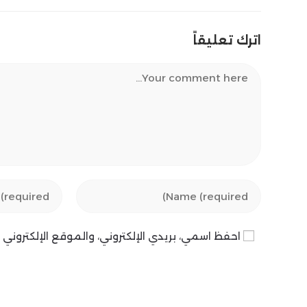
اترك تعليقاً
Comment
Enter
Enter
your
your
email
name
احفظ اسمي، بريدي الإلكتروني، والموقع الإلكترون
address
or
to
username
comment
to
comment