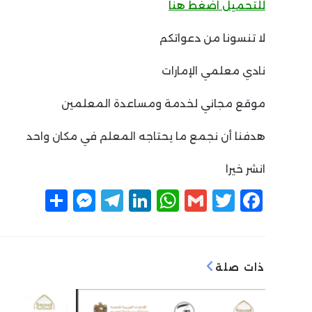
للتحميل اضغط هنا
لا تنسونا من دعواتكم
نادي معلمي الإمارات
موقع مجاني لخدمة ومساعدة المعلمين
هدفنا أن نجمع ما يحتاجه المعلم في مكان واحد
انشر خيرا
F
T
G
W
Li
T
M
ن
a
w
m
h
n
el
e
ش
c
itt
ai
at
k
e
ss
ر
e
g
e
s
l
er
e
ذات صلة
n
ra
dI
A
b
g
m
n
p
o