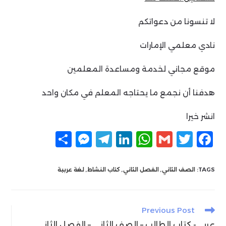
لا تنسونا من دعواتكم
نادي معلمي الإمارات
موقع مجاني لخدمة ومساعدة المعلمين
هدفنا أن نجمع ما يحتاجه المعلم في مكان واحد
انشر خيرا
F
T
G
W
Li
T
M
ن
a
w
m
h
n
el
e
ش
c
itt
ai
at
k
e
ss
ر
TAGS:
الصف الثاني
,
الفصل الثاني
,
كتاب النشاط
,
لغة عربية
e
g
e
s
l
er
e
n
ra
dI
A
b
Read
Previous Post
g
m
n
p
o
more
عربي- كتاب الطالب – الصف الثاني – الفصل الثاني