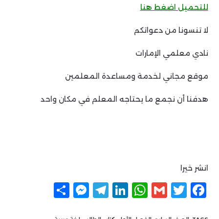
للتحميل اضغط هنا
لا تنسونا من دعواتكم
نادي معلمي الإمارات
موقع مجاني لخدمة ومساعدة المعلمين
هدفنا أن نجمع ما يحتاجه المعلم في مكان واحد
انشر خيرا
F
T
G
W
Li
T
M
ن
a
w
m
h
n
el
e
ش