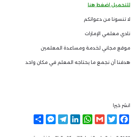
للتحميل اضغط هنا
لا تنسونا من دعواتكم
نادي معلمي الإمارات
موقع مجاني لخدمة ومساعدة المعلمين
هدفنا أن نجمع ما يحتاجه المعلم في مكان واحد
انشر خيرا
F
T
G
W
Li
T
M
ن
a
w
m
h
n
el
e
ش