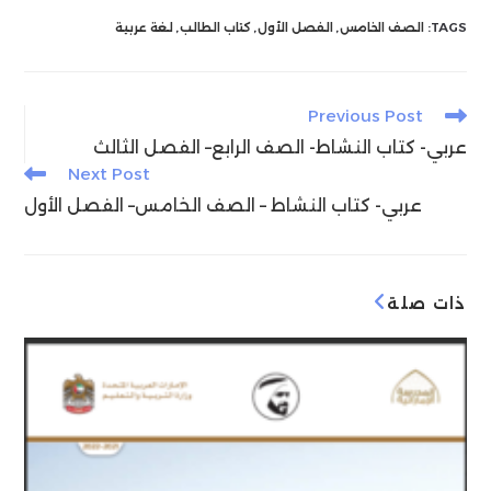
c
itt
ai
at
k
e
ss
ر
TAGS:
الصف الخامس
,
الفصل الأول
,
كتاب الطالب
,
لغة عربية
e
g
e
s
l
er
e
n
ra
dI
A
b
Read
Previous Post
g
m
n
p
o
more
عربي- كتاب النشاط- الصف الرابع– الفصل الثالث
articles
er
p
o
Next Post
k
عربي- كتاب النشاط – الصف الخامس– الفصل الأول
ذات صلة