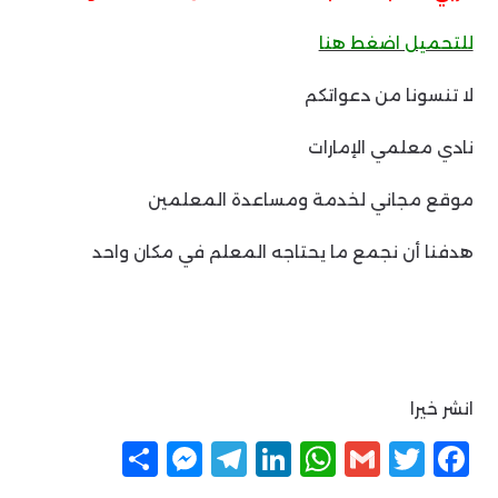
للتحميل اضغط هنا
لا تنسونا من دعواتكم
نادي معلمي الإمارات
موقع مجاني لخدمة ومساعدة المعلمين
هدفنا أن نجمع ما يحتاجه المعلم في مكان واحد
انشر خيرا
F
T
G
W
Li
T
M
ن
a
w
m
h
n
el
e
ش