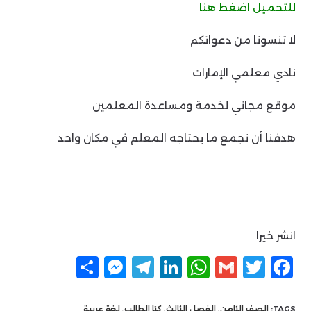
للتحميل اضغط هنا
لا تنسونا من دعواتكم
نادي معلمي الإمارات
موقع مجاني لخدمة ومساعدة المعلمين
هدفنا أن نجمع ما يحتاجه المعلم في مكان واحد
انشر خيرا
F
T
G
W
Li
T
M
ن
a
w
m
h
n
el
e
ش
TAGS:
الصف الثامن
,
الفصل الثالث
,
كتا الطالب
,
لغة عربية