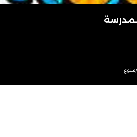
لمدرسة
/
منوع