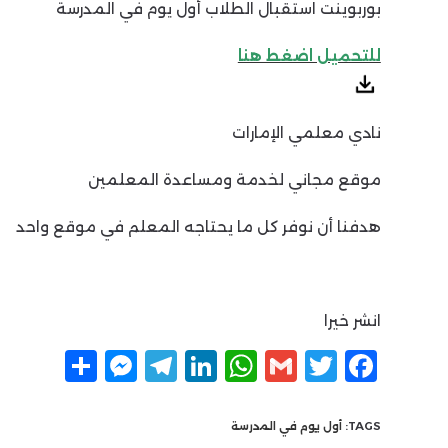
بوربوينت استقبال الطلاب أول يوم في المدرسة
للتحميل اضغط هنا
نادي معلمي الإمارات
موقع مجاني لخدمة ومساعدة المعلمين
هدفنا أن نوفر كل ما يحتاجه المعلم في موقع واحد
انشر خيرا
F
T
G
W
Li
T
M
ن
a
w
m
h
n
el
e
ش
c
itt
ai
at
k
e
ss
ر
TAGS:
أول يوم في المدرسة