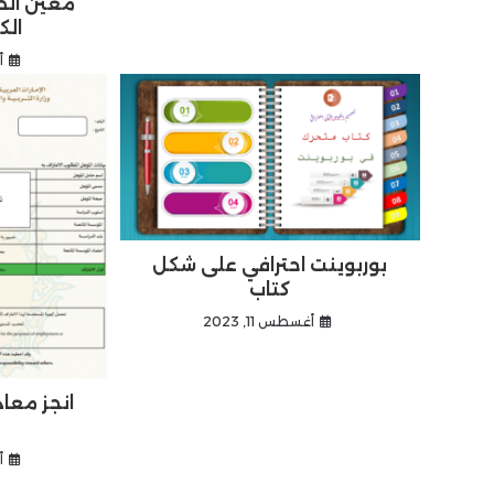
معين ال
الك
أ
بوربوينت احترافي على شكل
كتاب
أغسطس 11, 2023
أ