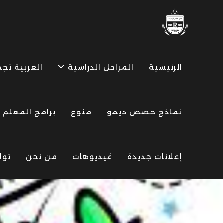
Ski
t
conten
الرئيسية
المراحل الدراسية
العربية تج
نماذج حصص ديمو
منوع
برامج المعلم
إعلانات جديدة
فيديوهات
من نحن
توا