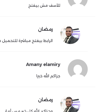
للأسف مش بيفتح
رمضان
الرابط بيفتح مباشرة للتحميل
Amany elamiry
جزاكم الله خيرا
رمضان
وجزاكم الله كل خير مس أماني