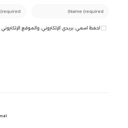
Enter
Enter
your
your
email
name
احفظ اسمي، بريدي الإلكتروني، والموقع الإلكترون
address
or
to
username
comment
to
comment
amal