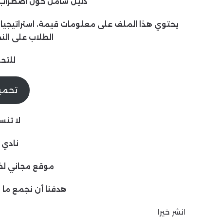
دليل شامل حول اضطراب فرط 
يحتوي هذا الملف على معلومات قيمة، استراتيجيات
الطلاب على النج
للتح
تحميل
لا تنس
نادي 
موقع مجاني لخ
هدفنا أن نجمع ما 
انشر خيرا