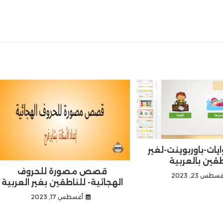
يات-باوربوينت-لغير
طقين بالعربية
قصص مصورة للحروف
سطس 23, 2023
الهجائية- للناطقين بغير العربية
أغسطس 17, 2023