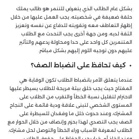
بشكل عام الطالب الذي يتعرض للتنمر هو طالب يملك
حلقة ضعيفة في شخصيته، يجب العمل عليها من خلال
إظهار التعاطف معه وتقويته للدفاع عن نفسه وتعزيز
الثقة لديه، ومن جهة أخرى يجب التحدث مع الطلاب
المتنمرين كل واحد على حدا ومحاولة ردعهم والتأثير
عليهم دون توجيه اللوم إليهم بشكل مباشر.
كيف تحافظ على انضباط الصف؟
عندما يتعلق الأمر بانضباط الطلاب تكون الوقاية هي
المفتاح حيث يجب خلق بيئة مريحة للطلاب يسيطر عليها
الاحترام لتقليل نسبة الخطأ والتقرب من الطلاب على
المستوى الشخصي لتبنى علاقة ودية قائمة على النجاح
المشترك، وعند حدوث خلل ما وفقدان للسيطرة على
الصف يجب التصدي لهذا بحزم وإنصاف من خلال الحوار مع
الطلاب لمعرفة الأسباب وراء الخطأ والتوصل لحل مشترك،
وعند اتخاذ أي خيار يجب الحفاظ على حقوق الطلاب