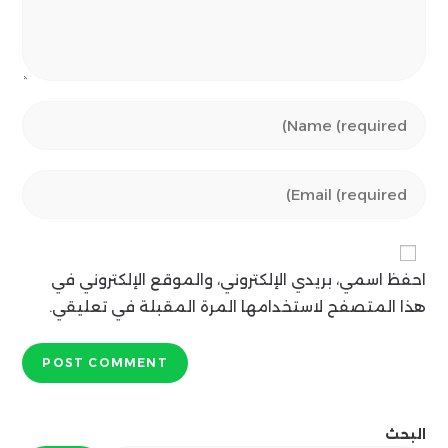
Enter
your
name
Enter
or
your
username
email
to
address
comment
احفظ اسمي، بريدي الإلكتروني، والموقع الإلكتروني في
to
comment
هذا المتصفح لاستخدامها المرة المقبلة في تعليقي.
البحث