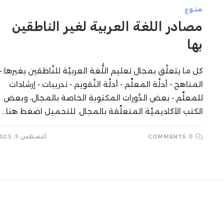
منوع
SEARCH
مصادر اللغة العربية لغير الناطقين
بها
كل ما يتعلَّق بمجال تعليم اللُّغة العربيَّة للنَّاطقين بغيرها:-
المناهج.- أدلَّة المعلِّم.- أدلَّة التَّقويم.- تدريبات.- إرشادات
للمعلِّم.- بعض الدَّورات المكتوبة الخاصة بالمجال، وبعض
الكتب الأكاديميَّة المتعلِّقة بالمجال. للتحميل اضغط هنا…
0 COMMENTS
أغسطس 5, 2023