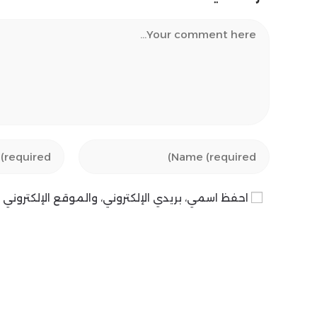
Comment
Enter
Enter
your
your
email
name
احفظ اسمي، بريدي الإلكتروني، والموقع الإلكترون
address
or
to
username
comment
to
comment