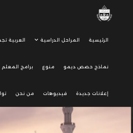
Ski
t
conten
الرئيسية
المراحل الدراسية
العربية تج
نماذج حصص ديمو
منوع
برامج المعلم
إعلانات جديدة
فيديوهات
من نحن
توا