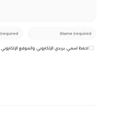
Enter
Enter
your
your
email
name
احفظ اسمي، بريدي الإلكتروني، والموقع الإلكترون
address
or
to
username
comment
to
comment