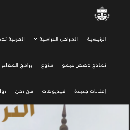
Ski
t
conten
الرئيسية
المراحل الدراسية
العربية تج
نماذج حصص ديمو
منوع
برامج المعلم
إعلانات جديدة
فيديوهات
من نحن
توا