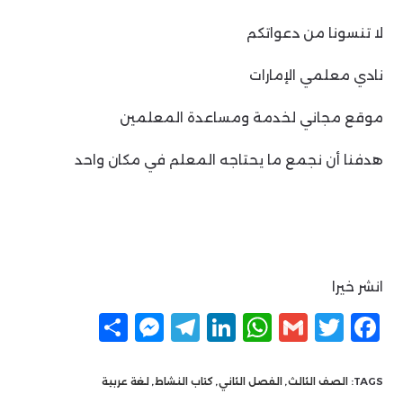
لا تنسونا من دعواتكم
نادي معلمي الإمارات
موقع مجاني لخدمة ومساعدة المعلمين
هدفنا أن نجمع ما يحتاجه المعلم في مكان واحد
انشر خيرا
F
T
G
W
Li
T
M
ن
a
w
m
h
n
el
e
ش
c
itt
ai
at
k
e
ss
ر
TAGS:
الصف الثالث
,
الفصل الثاني
,
كتاب النشاط
,
لغة عربية