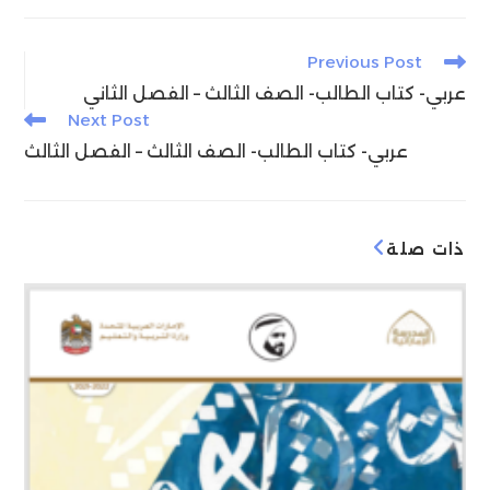
e
g
e
s
l
er
e
n
ra
dI
A
b
Read
Previous Post
g
m
n
p
o
more
عربي- كتاب الطالب- الصف الثالث – الفصل الثاني
articles
er
p
o
Next Post
k
عربي- كتاب الطالب- الصف الثالث – الفصل الثالث
ذات صلة