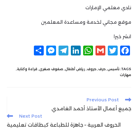
نادي معلمي الإمارات
موقع مجاني لخدمة ومساعدة المعلمين
انشر خيرا
F
T
G
W
Li
T
M
ن
a
w
m
h
n
el
e
ش
c
itt
ai
at
k
e
ss
ر
TAGS:
تأسيس
,
حرف
,
حروف
,
رياض أطفال
,
صفوف صغرى
,
قراءة وكتابة
,
مهارات
e
g
e
s
l
er
e
n
ra
dI
A
b
g
m
n
p
o
Read
Previous Post
more
er
p
o
جميع أعمال الأستاذ أحمد الغامدي
articles
Next Post
k
الحروف العربية – جاهزة للطباعة كبطاقات تعليمية