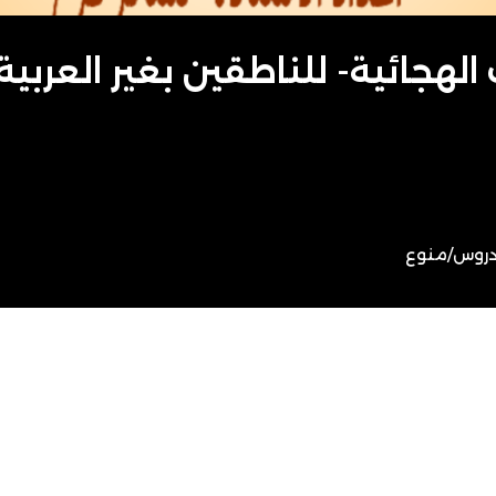
جائية- للناطقين بغير العربية
روس
/
منوع