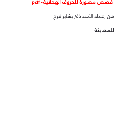
قصص مصورة للحروف الهجائية- pdf
من إعداد الأستاذة/ بشاير فرح
للمعاينة