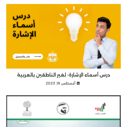
n
ra
dI
A
b
g
m
n
p
o
er
p
o
k
درس أسماء الإشارة- لغير الناطقين بالعربية
أغسطس 19, 2023