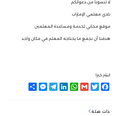
لا تنسونا من دعواتكم
نادي معلمي الإمارات
موقع مجاني لخدمة ومساعدة المعلمين
هدفنا أن نجمع ما يحتاجه المعلم في مكان واحد
انشر خيرا
F
T
G
W
Li
T
M
ن
a
w
m
h
n
el
e
ش
c
itt
ai
at
k
e
ss
ر
e
g
e
s
l
er
e
ذات صلة