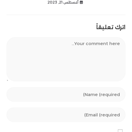
أغسطس 21, 2023
اترك تعليقاً
Comment
Enter
your
name
Enter
or
your
username
email
to